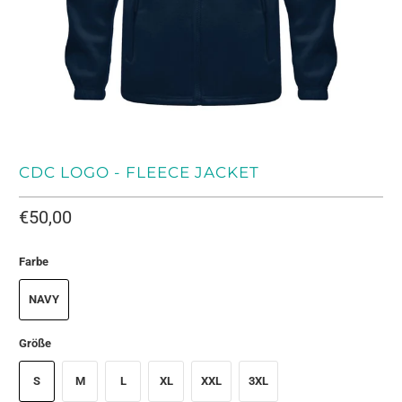
CDC LOGO - FLEECE JACKET
€50,00
Farbe
NAVY
Größe
S
M
L
XL
XXL
3XL