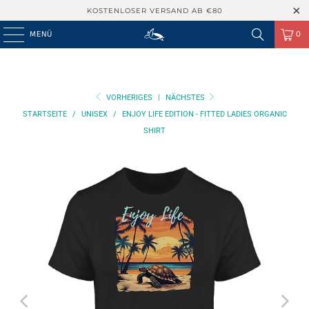
KOSTENLOSER VERSAND AB €80
MENÜ
0
VORHERIGES
|
NÄCHSTES
STARTSEITE
/
UNISEX
/
ENJOY LIFE EDITION - FITTED LADIES ORGANIC
SHIRT