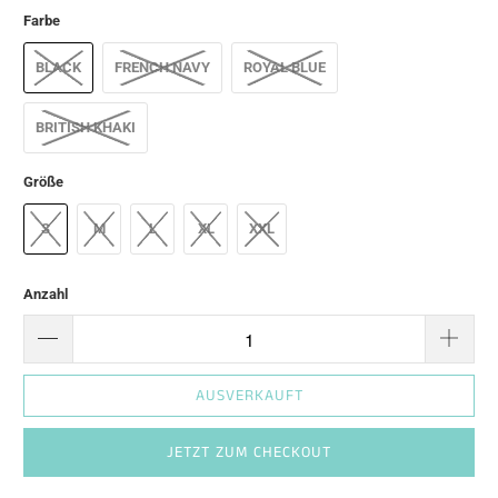
Farbe
BLACK
FRENCH NAVY
ROYAL BLUE
BRITISH KHAKI
Größe
S
M
L
XL
XXL
Anzahl
AUSVERKAUFT
JETZT ZUM CHECKOUT