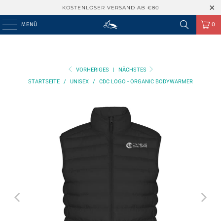
KOSTENLOSER VERSAND AB €80
MENÜ
0
VORHERIGES
|
NÄCHSTES
STARTSEITE
/
UNISEX
/
CDC LOGO - ORGANIC BODYWARMER